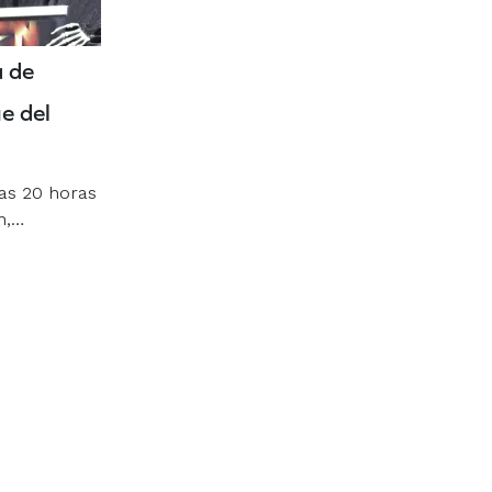
a de
e del
las 20 horas
n,…