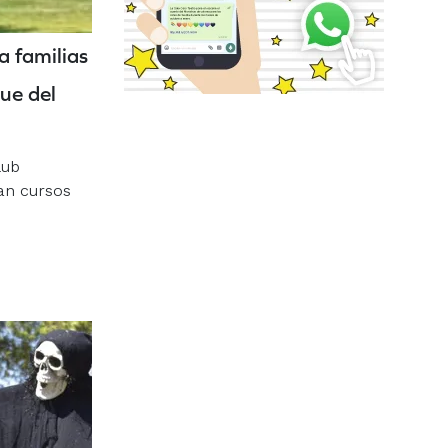
a familias
ue del
lub
an cursos