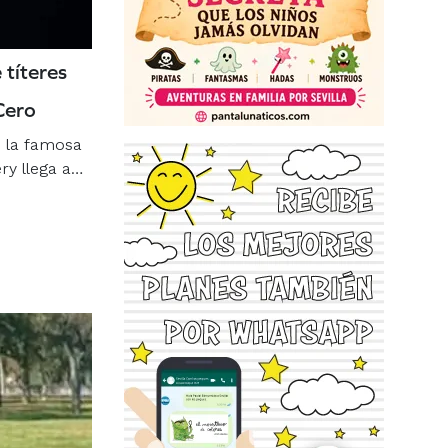
 títeres
Cero
de la famosa
ry llega a…