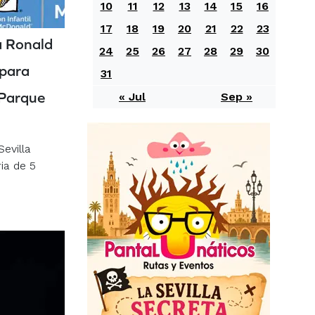
10
11
12
13
14
15
16
17
18
19
20
21
22
23
a Ronald
24
25
26
27
28
29
30
 para
31
 Parque
« Jul
Sep »
evilla
ia de 5