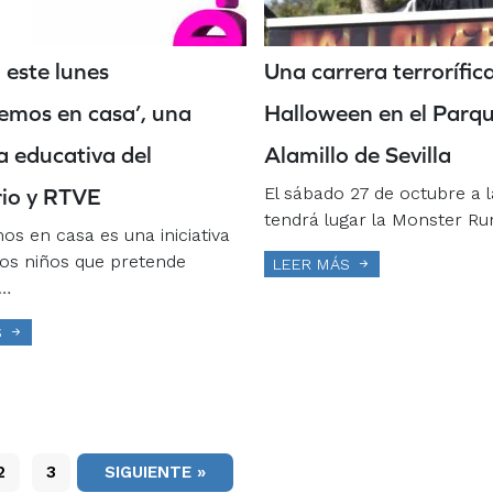
 este lunes
Una carrera terrorífic
emos en casa’, una
Halloween en el Parqu
va educativa del
Alamillo de Sevilla
El sábado 27 de octubre a 
rio y RTVE
tendrá lugar la Monster Ru
s en casa es una iniciativa
 los niños que pretende
LEER MÁS
l…
S
2
3
SIGUIENTE »