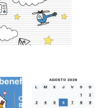
AGOSTO 2026
L
M
X
J
V
S
D
1
2
3
4
5
6
7
8
9