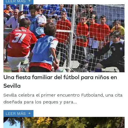
LEER MÁS
Una fiesta familiar del fútbol para niños en
Sevilla
Sevilla celebra el primer encuentro Futboland, una cita
diseñada para los peques y para…
LEER MÁS