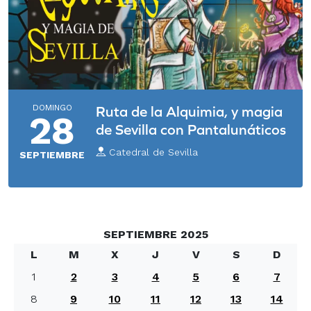
DOMINGO
Ruta de la Alquimia, y magia
28
de Sevilla con Pantalunáticos
Catedral de Sevilla
SEPTIEMBRE
SEPTIEMBRE 2025
L
M
X
J
V
S
D
1
2
3
4
5
6
7
8
9
10
11
12
13
14