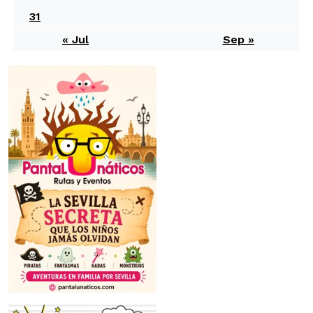
31
« Jul
Sep »