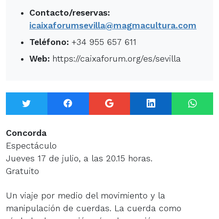
Contacto/reservas:
icaixaforumsevilla@magmacultura.com
Teléfono:
+34 955 657 611
Web:
https://caixaforum.org/es/sevilla
Twitter
Facebook
Google+
LinkedIn
What
Concorda
Espectáculo
Jueves 17 de julio, a las 20.15 horas.
Gratuito
Un viaje por medio del movimiento y la
manipulación de cuerdas. La cuerda como