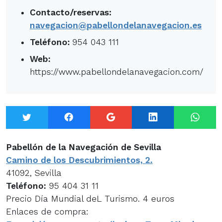
Contacto/reservas:
navegacion@pabellondelanavegacion.es
Teléfono:
954 043 111
Web:
https://www.pabellondelanavegacion.com/
Twitter
Facebook
Google+
LinkedIn
What
Pabellón de la Navegación de Sevilla
Camino de los Descubrimientos, 2.
41092, Sevilla
Teléfono:
95 404 31 11
Precio Día Mundial deL Turismo. 4 euros
Enlaces de compra: