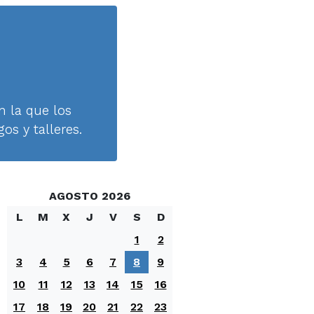
n la que los
os y talleres.
AGOSTO 2026
L
M
X
J
V
S
D
1
2
3
4
5
6
7
8
9
10
11
12
13
14
15
16
17
18
19
20
21
22
23