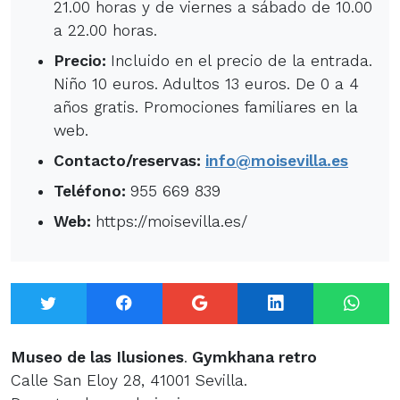
21.00 horas y de viernes a sábado de 10.00
a 22.00 horas.
Precio:
Incluido en el precio de la entrada.
Niño 10 euros. Adultos 13 euros. De 0 a 4
años gratis. Promociones familiares en la
web.
Contacto/reservas:
info@moisevilla.es
Teléfono:
955 669 839
Web:
https://moisevilla.es/
Twitter
Facebook
Google+
LinkedIn
What
Museo de las Ilusiones
.
Gymkhana retro
Calle San Eloy 28, 41001 Sevilla.