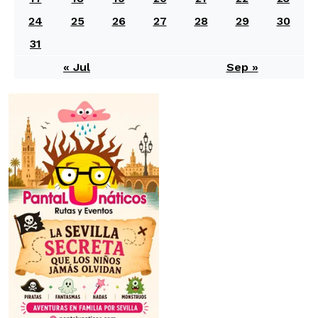
24
25
26
27
28
29
30
31
« Jul
Sep »