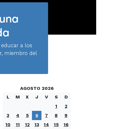
 una
da
 educar a los
ir, miembro del
AGOSTO 2026
L
M
X
J
V
S
D
1
2
3
4
5
6
7
8
9
10
11
12
13
14
15
16