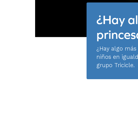
¿Hay al
prince
¿Hay algo más 
niños en iguald
grupo Tricicle.