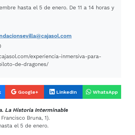
iembre hasta el 5 de enero. De 11 a 14 horas y
ndacionsevilla@cajasol.com
0
ncajasol.com/experiencia-inmersiva-para-
piloto-de-dragones/
k
Google+
LinkedIn
WhatsApp
. La Historia Interminabl
e
 Francisco Bruna, 1).
asta el 5 de enero.