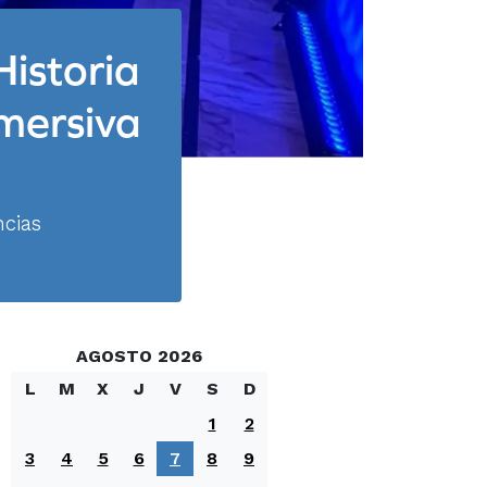
Historia
nmersiva
ncias
AGOSTO 2026
L
M
X
J
V
S
D
1
2
3
4
5
6
7
8
9