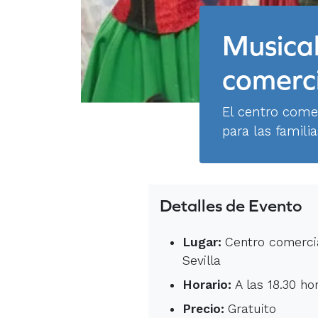
Musical
comerci
El centro come
para las famili
Detalles de Evento
Lugar:
Centro comercia
Sevilla
Horario:
A las 18.30 ho
Precio:
Gratuito