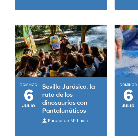
DOMINGO
DOMINGO
Sevilla Jurásica, la
6
6
ruta de los
dinosaurios con
JULIO
JULIO
Pantalunáticos
Parque de Mª Luisa