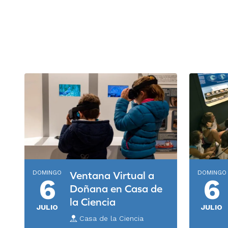
DOMINGO
DOMINGO
Ventana Virtual a
6
6
Doñana en Casa de
la Ciencia
JULIO
JULIO
Casa de la Ciencia