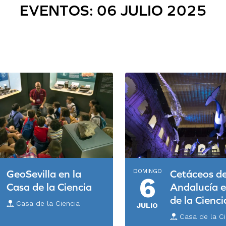
EVENTOS: 06 JULIO 2025
DOMINGO
GeoSevilla en la
Cetáceos d
6
Casa de la Ciencia
Andalucía 
de la Cienci
Casa de la Ciencia
JULIO
Casa de la Ci