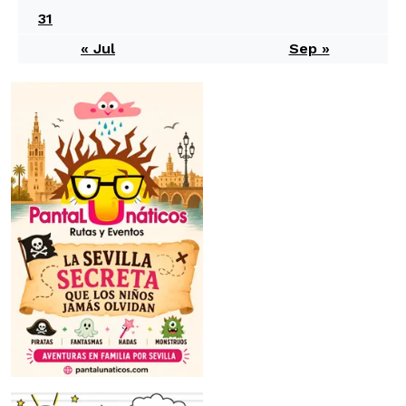
31
« Jul
Sep »