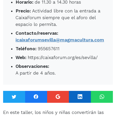
Horario:
de 11.30 a 14.30 horas
Precio:
Actividad libre con la entrada a
CaixaForum siempre que el aforo del
espacio lo permita.
Contacto/reservas:
icaixaforumsevilla@magmacultura.com
Teléfono:
955657611
Web:
https://caixaforum.org/es/sevilla/
Observaciones:
A partir de 4 años.
Twitter
Facebook
Google+
LinkedIn
What
En este taller, los niños y niñas convertirán las