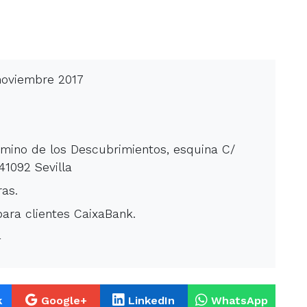
 noviembre 2017
mino de los Descubrimientos, esquina C/
41092 Sevilla
ras.
para clientes CaixaBank.
4
k
Google+
LinkedIn
WhatsApp