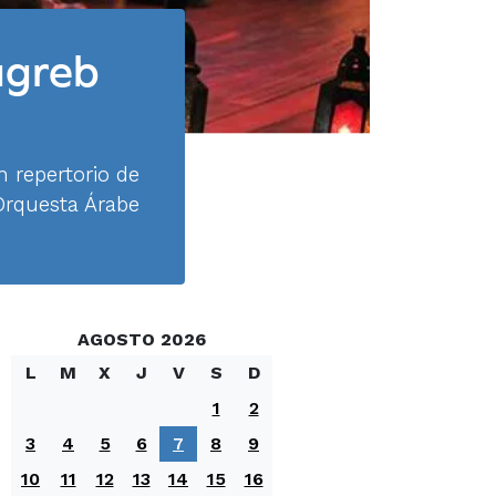
agreb
n repertorio de
Orquesta Árabe
AGOSTO 2026
L
M
X
J
V
S
D
1
2
3
4
5
6
7
8
9
10
11
12
13
14
15
16