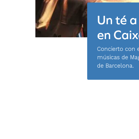
Un té 
en Caix
Concierto con e
músicas de Mag
de Barcelona.