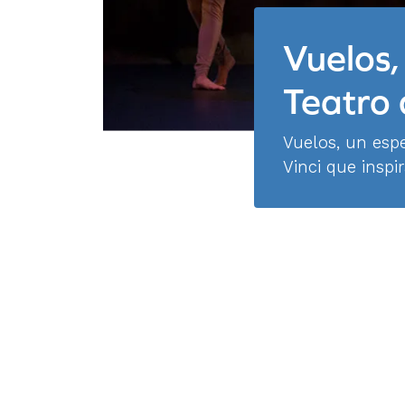
Vuelos,
Teatro
Vuelos, un esp
Vinci que inspi