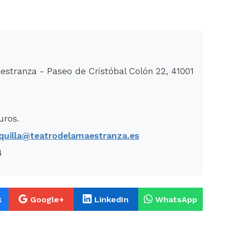
estranza - Paseo de Cristóbal Colón 22, 41001
uros.
quilla@teatrodelamaestranza.es
4
k
Google+
LinkedIn
WhatsApp