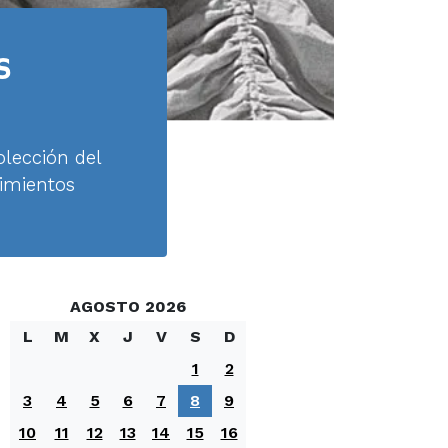
s
lección del
vimientos
AGOSTO 2026
L
M
X
J
V
S
D
1
2
3
4
5
6
7
8
9
10
11
12
13
14
15
16