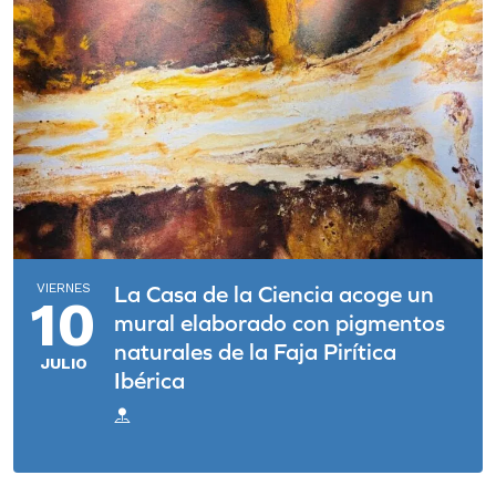
VIERNES
La Casa de la Ciencia acoge un
10
mural elaborado con pigmentos
naturales de la Faja Pirítica
JULIO
Ibérica