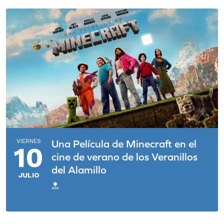
VIERNES
Una Película de Minecraft en el
10
cine de verano de los Veranillos
del Alamillo
JULIO