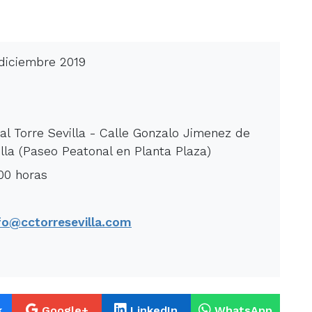
 diciembre 2019
l Torre Sevilla - Calle Gonzalo Jimenez de
lla (Paseo Peatonal en Planta Plaza)
.00 horas
fo@cctorresevilla.com
5
k
Google+
LinkedIn
WhatsApp