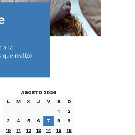
e
 a la
s que realizó
AGOSTO 2026
L
M
X
J
V
S
D
1
2
3
4
5
6
7
8
9
10
11
12
13
14
15
16