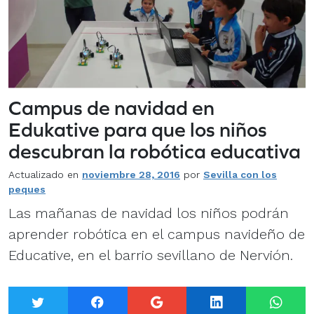
Campus de navidad en
Edukative para que los niños
descubran la robótica educativa
Actualizado en
noviembre 28, 2016
por
Sevilla con los
peques
Las mañanas de navidad los niños podrán
aprender robótica en el campus navideño de
Educative, en el barrio sevillano de Nervión.
Twitter
Facebook
Google+
LinkedIn
What