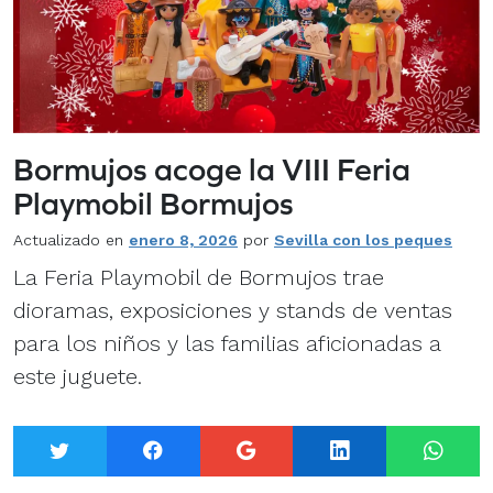
Bormujos acoge la VIII Feria
Playmobil Bormujos
Actualizado en
enero 8, 2026
por
Sevilla con los peques
La Feria Playmobil de Bormujos trae
dioramas, exposiciones y stands de ventas
para los niños y las familias aficionadas a
este juguete.
Twitter
Facebook
Google+
LinkedIn
What