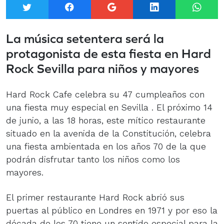
Twitter
Facebook
Google+
LinkedIn
What
La música setentera será la
protagonista de esta fiesta en Hard
Rock Sevilla para niños y mayores
Hard Rock Cafe celebra su 47 cumpleaños con
una fiesta muy especial en Sevilla . El próximo 14
de junio, a las 18 horas, este mítico restaurante
situado en la avenida de la Constitución, celebra
una fiesta ambientada en los años 70 de la que
podrán disfrutar tanto los niños como los
mayores.
El primer restaurante Hard Rock abrió sus
puertas al público en Londres en 1971 y por eso la
década de los 70 tiene un sentido especial para la