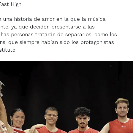
East High.
 una historia de amor en la que la música
nte, ya que deciden presentarse a las
uchas personas tratarán de separarlos, como los
ns, que siempre habían sido los protagonistas
stituto.