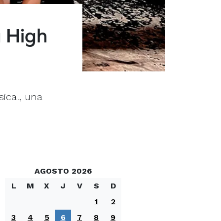
a High
sical, una
AGOSTO 2026
L
M
X
J
V
S
D
1
2
3
4
5
6
7
8
9