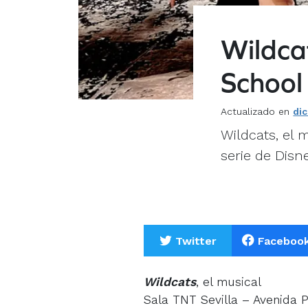
Wildcat
School
Actualizado en
di
Wildcats, el 
serie de Disn
Twitter
Faceboo
Wildcats
, el musical
Sala TNT Sevilla – Avenida P