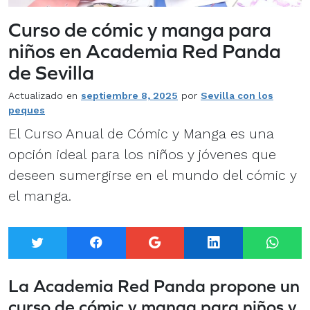
Curso de cómic y manga para
niños en Academia Red Panda
de Sevilla
Actualizado en
septiembre 8, 2025
por
Sevilla con los
peques
El Curso Anual de Cómic y Manga es una
opción ideal para los niños y jóvenes que
deseen sumergirse en el mundo del cómic y
el manga.
Twitter
Facebook
Google+
LinkedIn
What
La Academia Red Panda propone un
curso de cómic y manga para niños y