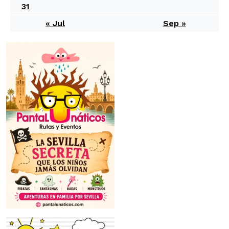
31
« Jul
Sep »