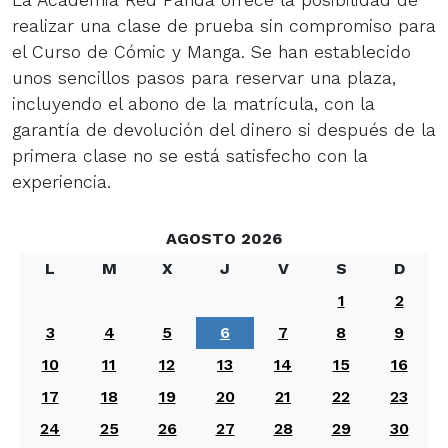
La Academia Red Panda ofrece la posibilidad de
realizar una clase de prueba sin compromiso para
el Curso de Cómic y Manga. Se han establecido
unos sencillos pasos para reservar una plaza,
incluyendo el abono de la matrícula, con la
garantía de devolución del dinero si después de la
primera clase no se está satisfecho con la
experiencia.
AGOSTO 2026
L
M
X
J
V
S
D
1
2
3
4
5
6
7
8
9
10
11
12
13
14
15
16
17
18
19
20
21
22
23
24
25
26
27
28
29
30