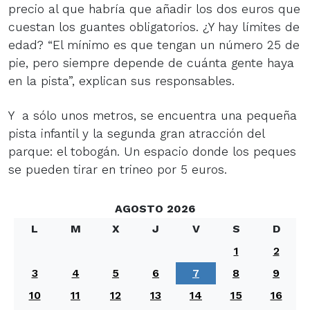
precio al que habría que añadir los dos euros que
cuestan los guantes obligatorios. ¿Y hay límites de
edad? “El mínimo es que tengan un número 25 de
pie, pero siempre depende de cuánta gente haya
en la pista”, explican sus responsables.
Y a sólo unos metros, se encuentra una pequeña
pista infantil y la segunda gran atracción del
parque: el tobogán. Un espacio donde los peques
se pueden tirar en trineo por 5 euros.
AGOSTO 2026
L
M
X
J
V
S
D
1
2
3
4
5
6
7
8
9
10
11
12
13
14
15
16