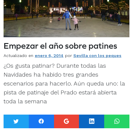
Empezar el año sobre patines
Actualizado en
enero 6, 2014
por
Sevilla con los peques
¿Os gusta patinar? Durante todas las
Navidades ha habido tres grandes
escenarios para hacerlo. Aún queda uno: la
pista de patinaje del Prado estará abierta
toda la semana
Twitter
Facebook
Google+
LinkedIn
What