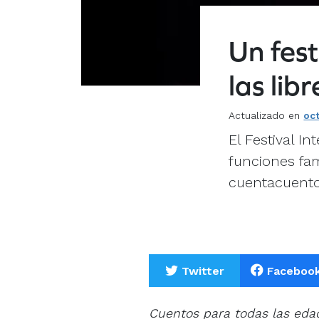
Un fest
las lib
Actualizado en
oc
El Festival I
funciones fam
cuentacuento
Twitter
Faceboo
Cuentos para todas las edad