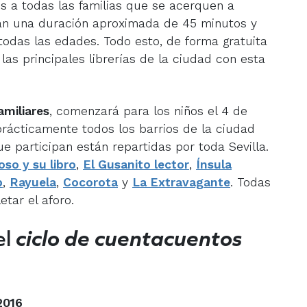
es a todas las familias que se acerquen a
rán una duración aproximada de 45 minutos y
 todas las edades. Todo esto, de forma gratuita
las principales librerías de la ciudad con esta
amiliares
, comenzará para los niños el 4 de
rácticamente todos los barrios de la ciudad
ue participan están repartidas por toda Sevilla.
oso y su libro
,
El Gusanito lector
,
Ínsula
b
,
Rayuela
,
Cocorota
y
La Extravagante
. Todas
tar el aforo.
el
ciclo de cuentacuentos
2016