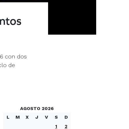
entos
016 con dos
clo de
AGOSTO 2026
L
M
X
J
V
S
D
1
2