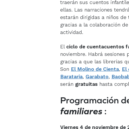
traerán sus cuentos infantil
ellas. Las narraciones tend
estarán dirigidas a niños de
gracias a la colaboración de 
actividad.
El
ciclo de cuentacuentos f
noviembre. Habrá sesiones p
gracias a que las librerías q
Son
El Molino de Cienta
,
El 
Barataria
,
Garabato
,
Baoba
serán
gratuitas
hasta comple
Programación d
familiares
:
Viernes 4 de noviembre de 