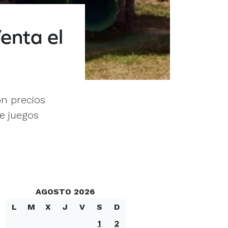
enta el
on precios
e juegos
AGOSTO 2026
L
M
X
J
V
S
D
1
2