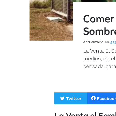
Comer 
Sombr
Actualizado en
ag
La Venta El 
medios, en el
pensada para 
Twitter
Faceboo
La Venta el Som