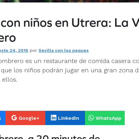
con niños en Utrera: La V
ero
osto 24, 2016
por
Sevilla con los peques
Sombrero es un restaurante de comida casera c
 que los niños podrán jugar en una gran zona d
ellos.
k
Google+
LinkedIn
WhatsApp
brero, a 20 minutos de