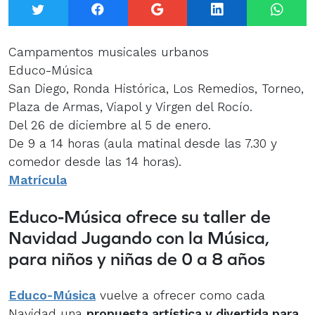
Twitter
Facebook
Google+
LinkedIn
What
Campamentos musicales urbanos
Educo-Música
San Diego, Ronda Histórica, Los Remedios, Torneo,
Plaza de Armas, Viapol y Virgen del Rocío.
Del 26 de diciembre al 5 de enero.
De 9 a 14 horas (aula matinal desde las 7.30 y
comedor desde las 14 horas).
Matrícula
Educo-Música ofrece su taller de
Navidad Jugando con la Música,
para niños y niñas de 0 a 8 años
Educo-Música
vuelve a ofrecer como cada
Navidad una
propuesta artística y divertida para