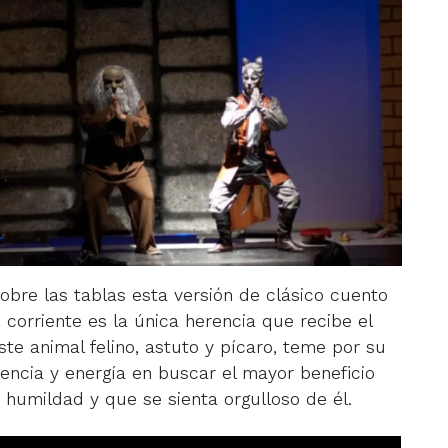
bre las tablas esta versión de clásico cuento
 corriente es la única herencia que recibe el
ste animal felino, astuto y pícaro, teme por su
gencia y energía en buscar el mayor beneficio
 humildad y que se sienta orgulloso de él.