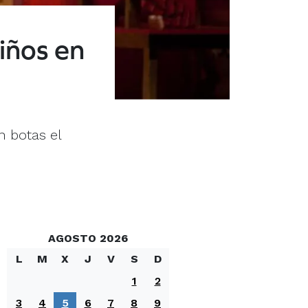
iños en
n botas el
AGOSTO 2026
L
M
X
J
V
S
D
1
2
3
4
5
6
7
8
9