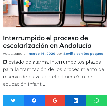
Interrumpido el proceso de
escolarización en Andalucía
Actualizado en
marzo 16, 2020
por
Sevilla con los peques
El estado de alarma interrumpe los plazos
para la tramitación de los procedimiento de
reserva de plazas en el primer ciclo de
educación infantil.
Twitter
Facebook
Google+
LinkedIn
What