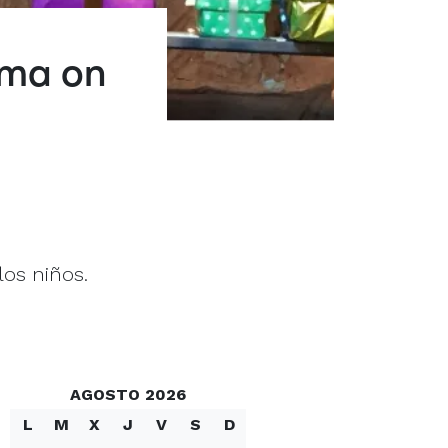
rma on
los niños.
AGOSTO 2026
L
M
X
J
V
S
D