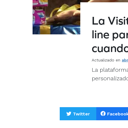
La Vis
line pa
cuando 
Actualizado en
abr
La plataforma
personalizado
Twitter
Faceboo