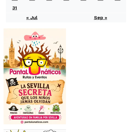
31
« Jul
Sep »