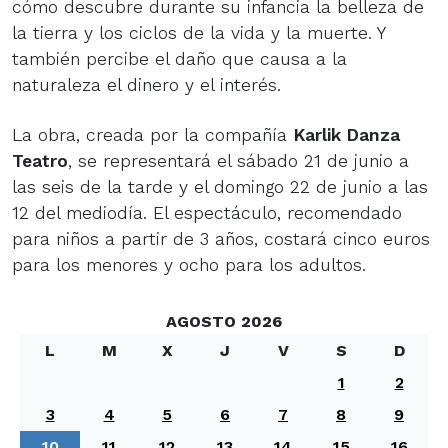
cómo descubre durante su infancia la belleza de
la tierra y los ciclos de la vida y la muerte. Y
también percibe el daño que causa a la
naturaleza el dinero y el interés.
La obra, creada por la compañía
Karlik Danza
Teatro
, se representará el sábado 21 de junio a
las seis de la tarde y el domingo 22 de junio a las
12 del mediodía. El espectáculo, recomendado
para niños a partir de 3 años, costará cinco euros
para los menores y ocho para los adultos.
AGOSTO 2026
L
M
X
J
V
S
D
1
2
3
4
5
6
7
8
9
10
11
12
13
14
15
16