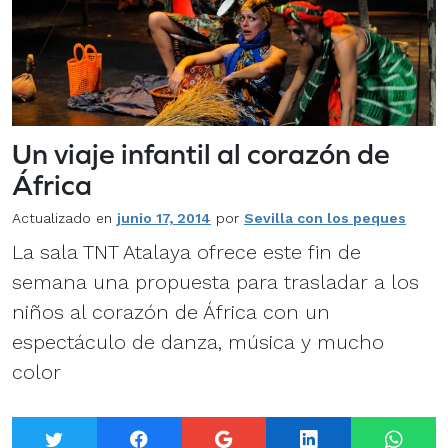
Un viaje infantil al corazón de
África
Actualizado en
junio 17, 2014
por
Sevilla con los peques
La sala TNT Atalaya ofrece este fin de
semana una propuesta para trasladar a los
niños al corazón de África con un
espectáculo de danza, música y mucho
color
Twitter
Facebook
Google+
LinkedIn
What