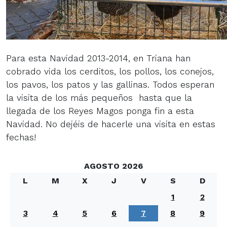
Para esta Navidad 2013-2014, en Triana han
cobrado vida los cerditos, los pollos, los conejos,
los pavos, los patos y las gallinas. Todos esperan
la visita de los más pequeños hasta que la
llegada de los Reyes Magos ponga fin a esta
Navidad. No dejéis de hacerle una visita en estas
fechas!
AGOSTO 2026
L
M
X
J
V
S
D
1
2
3
4
5
6
7
8
9