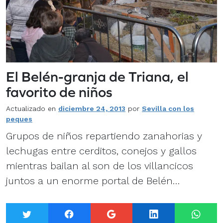
El Belén-granja de Triana, el
favorito de niños
Actualizado en
diciembre 24, 2013
por
Sevilla con los
peques
Grupos de niños repartiendo zanahorias y
lechugas entre cerditos, conejos y gallos
mientras bailan al son de los villancicos
juntos a un enorme portal de Belén…
Twitter
Facebook
Google+
LinkedIn
What