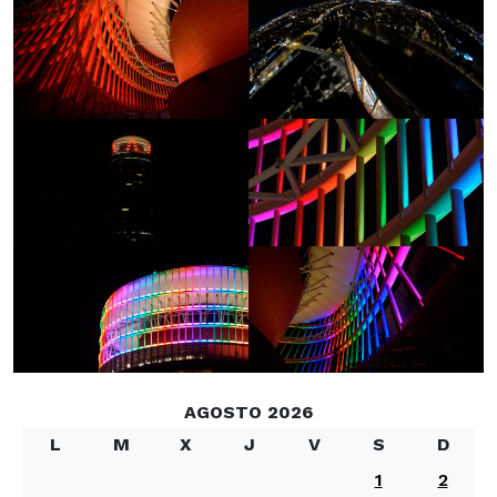
AGOSTO 2026
L
M
X
J
V
S
D
1
2