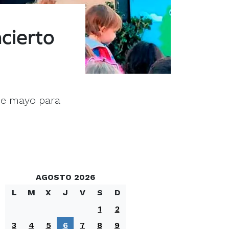
cierto
de mayo para
AGOSTO 2026
L
M
X
J
V
S
D
1
2
3
4
5
6
7
8
9