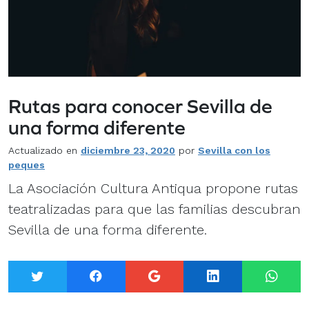
Rutas para conocer Sevilla de
una forma diferente
Actualizado en
diciembre 23, 2020
por
Sevilla con los
peques
La Asociación Cultura Antiqua propone rutas
teatralizadas para que las familias descubran
Sevilla de una forma diferente.
Twitter
Facebook
Google+
LinkedIn
What