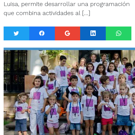
Luisa, permite desarrollar una programación
que combina actividades al […]
Twitter
Facebook
Google+
LinkedIn
What