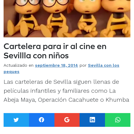
Cartelera para ir al cine en
Sevillla con niños
Actualizado en
septiembre 18, 2014
por
Sevilla con los
peques
Las carteleras de Sevilla siguen llenas de
películas infantiles y familiares como La
Abeja Maya, Operación Cacahuete o Khumba
Twitter
Facebook
Google+
LinkedIn
What