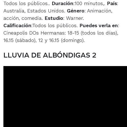
Todos los públicos..
Duración
:100 minutos,.
País
:
Australia, Estados Unidos.
Género
: Animación,
acción, comedia.
Estudio
: Warner.
Calificación
:Todos los públicos.
Puedes verla en
:
Cineapolis DOs Hermanas: 18-15 (todos los días),
16.15 (sábado), 12 y 16.15 (domingo).
LLUVIA DE ALBÓNDIGAS 2