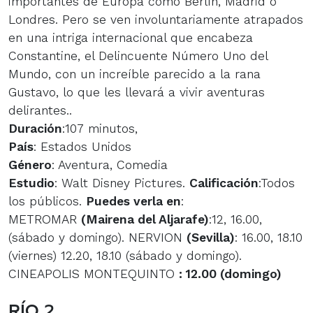
importantes de Europa como Berlín, Madrid o
Londres. Pero se ven involuntariamente atrapados
en una intriga internacional que encabeza
Constantine, el Delincuente Número Uno del
Mundo, con un increíble parecido a la rana
Gustavo, lo que les llevará a vivir aventuras
delirantes..
Duración
:107 minutos,
País
: Estados Unidos
Género
: Aventura, Comedia
Estudio
: Walt Disney Pictures.
Calificación
:Todos
los públicos.
Puedes verla en
:
METROMAR
(Mairena del Aljarafe)
:12, 16.00,
(sábado y domingo). NERVION
(Sevilla)
: 16.00, 18.10
(viernes) 12.20, 18.10 (sábado y domingo).
CINEAPOLIS MONTEQUINTO
: 12.00 (domingo)
RÍO 2