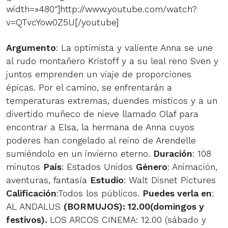
width=»480″]http://www.youtube.com/watch?
v=QTvcYow0Z5U[/youtube]
Argumento
: La optimista y valiente Anna se une
al rudo montañero Kristoff y a su leal reno Sven y
juntos emprenden un viaje de proporciones
épicas. Por el camino, se enfrentarán a
temperaturas extremas, duendes místicos y a un
divertido muñeco de nieve llamado Olaf para
encontrar a Elsa, la hermana de Anna cuyos
poderes han congelado al reino de Arendelle
sumiéndolo en un invierno eterno.
Duración
: 108
minutos
País
: Estados Unidos
Género
: Animación,
aventuras, fantasía
Estudio
: Walt Disnet Pictures
Calificación
:Todos los públicos.
Puedes verla en
:
AL ANDALUS
(BORMUJOS)
: 12.00(domingos y
festivos).
LOS ARCOS CINEMA: 12.00 (sábado y