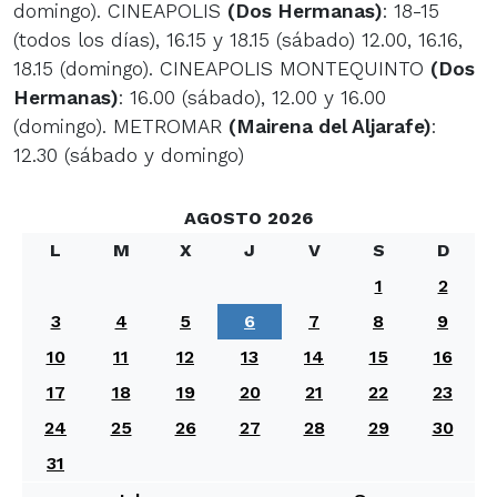
domingo). CINEAPOLIS
(Dos Hermanas)
: 18-15
(todos los días), 16.15 y 18.15 (sábado) 12.00, 16.16,
18.15 (domingo). CINEAPOLIS MONTEQUINTO
(Dos
Hermanas)
: 16.00 (sábado), 12.00 y 16.00
(domingo). METROMAR
(Mairena del Aljarafe)
:
12.30 (sábado y domingo)
AGOSTO 2026
L
M
X
J
V
S
D
1
2
3
4
5
6
7
8
9
10
11
12
13
14
15
16
17
18
19
20
21
22
23
24
25
26
27
28
29
30
31