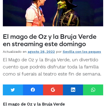
El mago de Oz y la Bruja Verde
en streaming este domingo
Actualizado en
agosto 28, 2022
por
Sevilla con los peques
El Mago de Oz y la Bruja Verde, un divertido
cuento que podréis disfrutar toda la familia
como si fuerais al teatro este fin de semana.
Twitter
Facebook
Google+
LinkedIn
What
El mago de Oz y la Bruja Verde