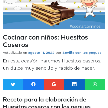
Cocinar con niños: Huesitos
Caseros
Actualizado en
agosto 11, 2022
por
Sevilla con los peques
En esta ocasión haremos Huesitos caseros,
un dulce muy sencillo y rápido de hacer.
Twitter
Facebook
Google+
LinkedIn
What
Receta para la elaboración de
Huesitos caseros con los peques