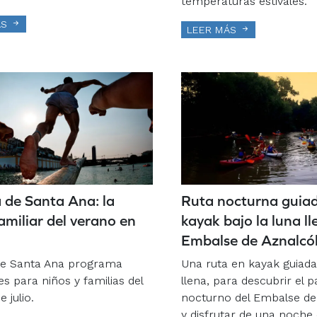
temperaturas estivales.
ÁS
LEER MÁS
 de Santa Ana: la
Ruta nocturna guia
familiar del verano en
kayak bajo la luna ll
Embalse de Aznalcól
de Santa Ana programa
Una ruta en kayak guiada 
es para niños y familias del
llena, para descubrir el p
e julio.
nocturno del Embalse de 
y disfrutar de una noche