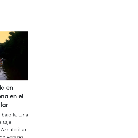
da en
ena en el
lar
bajo la luna
aisaje
Aznalcóllar
 de verano