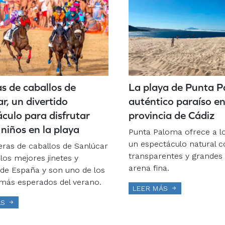
s de caballos de
La playa de Punta P
r, un divertido
auténtico paraíso en
culo para disfrutar
provincia de Cádiz
 niños en la playa
Punta Paloma ofrece a lo
un espectáculo natural 
eras de caballos de Sanlúcar
transparentes y grandes
los mejores jinetes y
arena fina.
 de España y son uno de los
más esperados del verano.
LEER MÁS
ÁS