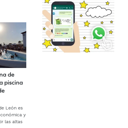
na de
a piscina
de
de León es
económica y
r las altas