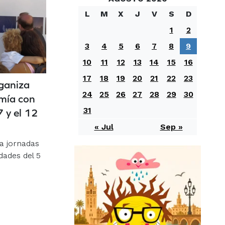
L
M
X
J
V
S
D
1
2
3
4
5
6
7
8
9
10
11
12
13
14
15
16
17
18
19
20
21
22
23
rganiza
24
25
26
27
28
29
30
mía con
31
7 y el 12
« Jul
Sep »
za jornadas
dades del 5