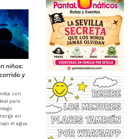
on niños:
ecorrido y
evilla con
deal para
aniego
umerge en
bajo el agua.