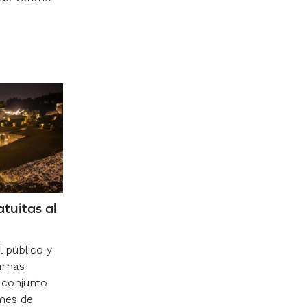
atuitas al
l público y
urnas
l conjunto
mes de