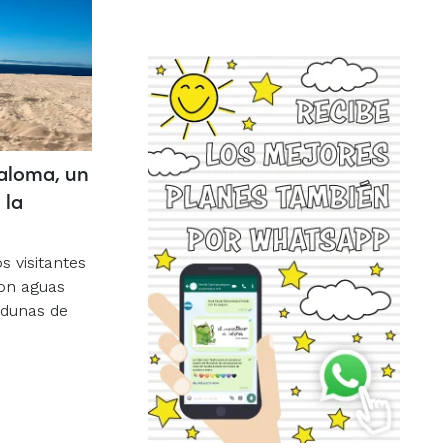
aloma, un
 la
s visitantes
con aguas
 dunas de