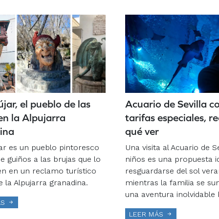
jar, el pueblo de las
Acuario de Sevilla c
en la Alpujarra
tarifas especiales, r
ina
qué ver
ar es un pueblo pintoresco
Una visita al Acuario de S
e guiños a las brujas que lo
niños es una propuesta i
en en un reclamo turístico
resguardarse del sol ver
 la Alpujarra granadina.
mientras la familia se s
una aventura inolvidable 
ÁS
LEER MÁS