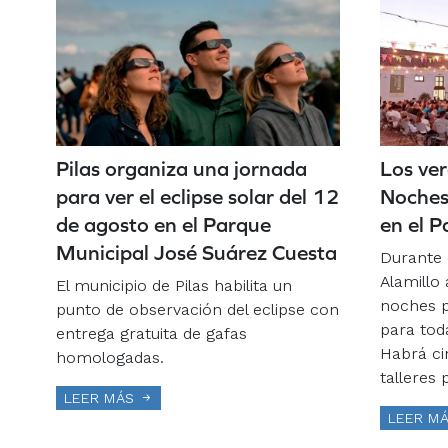
Pilas organiza una jornada
Los ver
para ver el eclipse solar del 12
Noches
de agosto en el Parque
en el P
Municipal José Suárez Cuesta
Durante 
Alamillo 
El municipio de Pilas habilita un
noches p
punto de observación del eclipse con
para toda
entrega gratuita de gafas
Habrá ci
homologadas.
talleres 
LEER MÁS
LEER M